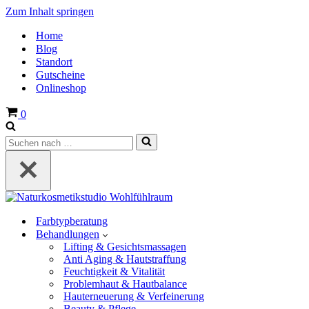
Zum Inhalt springen
Home
Blog
Standort
Gutscheine
Onlineshop
Warenkorb
0
Suchen
nach …
Farbtypberatung
Behandlungen
Lifting & Gesichtsmassagen
Anti Aging & Hautstraffung
Feuchtigkeit & Vitalität
Problemhaut & Hautbalance
Hauterneuerung & Verfeinerung
Beauty & Pflege