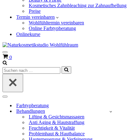
Kosmetisches Zahnbleaching zur Zahnaufhellung
Preise
Termin vereinbaren
Wohlfühltermin vereinbaren
Online Farbtypberatung
Onlinekurse
Navigationsmenü
Warenkorb
0
Suchen
nach …
Navigationsmenü
Farbtypberatung
Behandlungen
Lifting & Gesichtsmassagen
Anti Aging & Hautstraffung
Feuchtigkeit & Vitalität
Problemhaut & Hautbalance
Hauterneuerung & Verfeinerung