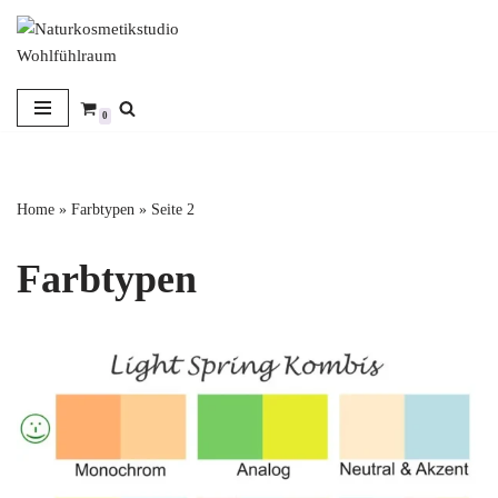
Zum
Inhalt
springen
0
Home
»
Farbtypen
»
Seite 2
Farbtypen