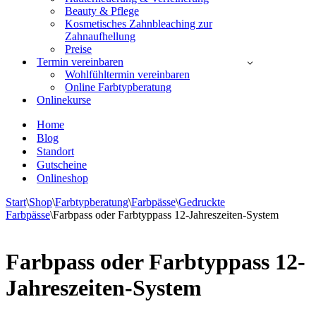
Beauty & Pflege
Kosmetisches Zahnbleaching zur
Zahnaufhellung
Preise
Termin vereinbaren
Wohlfühltermin vereinbaren
Online Farbtypberatung
Onlinekurse
Home
Blog
Standort
Gutscheine
Onlineshop
Start
\
Shop
\
Farbtypberatung
\
Farbpässe
\
Gedruckte
Farbpässe
\
Farbpass oder Farbtyppass 12-Jahreszeiten-System
Farbpass oder Farbtyppass 12-
Jahreszeiten-System