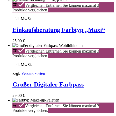
Einkaufsberatung
Vergleichen
Entfernen
Sie können maximal 3
Farbtyp
Produkte vergleichen.
„Maxi“
inkl. MwSt.
Einkaufsberatung Farbtyp „Maxi“
25,00
€
Großer
Vergleichen
Entfernen
Sie können maximal 3
Digitaler
Produkte vergleichen.
Farbpass
inkl. MwSt.
zzgl.
Versandkosten
Großer Digitaler Farbpass
29,00
€
Farbtyp
Vergleichen
Entfernen
Sie können maximal 3
Make-
Produkte vergleichen.
up