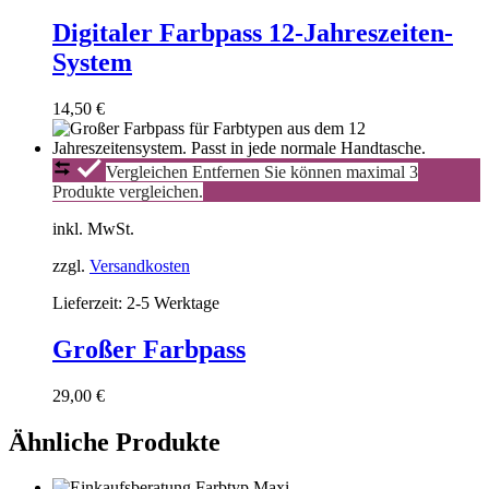
Digitaler Farbpass 12-Jahreszeiten-
System
14,50
€
Großer
Vergleichen
Entfernen
Sie können maximal 3
Farbpass
Produkte vergleichen.
inkl. MwSt.
zzgl.
Versandkosten
Lieferzeit:
2-5 Werktage
Großer Farbpass
29,00
€
Ähnliche Produkte