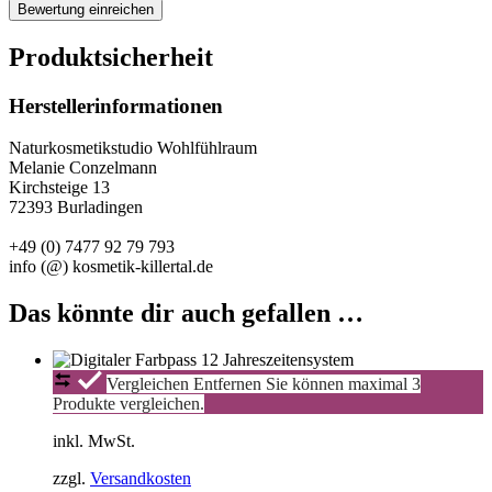
Produktsicherheit
Herstellerinformationen
Naturkosmetikstudio Wohlfühlraum
Melanie Conzelmann
Kirchsteige 13
72393 Burladingen
+49 (0) 7477 92 79 793
info (@) kosmetik-killertal.de
Das könnte dir auch gefallen …
Digitaler
Vergleichen
Entfernen
Sie können maximal 3
Farbpass
Produkte vergleichen.
12-
Jahreszeiten-
inkl. MwSt.
System
zzgl.
Versandkosten