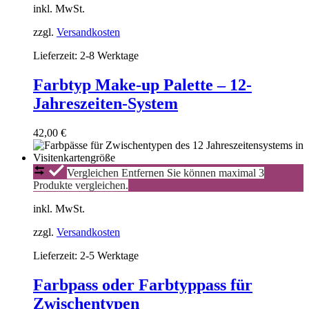
Palette
inkl. MwSt.
–
12-
zzgl.
Versandkosten
Jahreszeiten-
Lieferzeit:
2-8 Werktage
System
Farbtyp Make-up Palette – 12-
Jahreszeiten-System
42,00
€
Farbpass
Vergleichen
Entfernen
Sie können maximal 3
oder
Produkte vergleichen.
Farbtyppass
für
inkl. MwSt.
Zwischentypen
zzgl.
Versandkosten
Lieferzeit:
2-5 Werktage
Farbpass oder Farbtyppass für
Zwischentypen