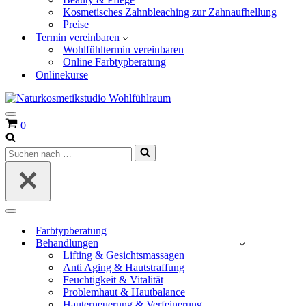
Kosmetisches Zahnbleaching zur Zahnaufhellung
Preise
Termin vereinbaren
Wohlfühltermin vereinbaren
Online Farbtypberatung
Onlinekurse
Navigationsmenü
Warenkorb
0
Suchen
nach …
Navigationsmenü
Farbtypberatung
Behandlungen
Lifting & Gesichtsmassagen
Anti Aging & Hautstraffung
Feuchtigkeit & Vitalität
Problemhaut & Hautbalance
Hauterneuerung & Verfeinerung