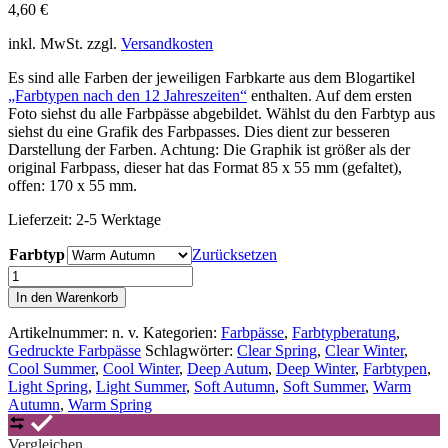
4,60
€
inkl. MwSt.
zzgl.
Versandkosten
Es sind alle Farben der jeweiligen Farbkarte aus dem Blogartikel
„Farbtypen nach den 12 Jahreszeiten“
enthalten. Auf dem ersten
Foto siehst du alle Farbpässe abgebildet. Wählst du den Farbtyp aus
siehst du eine Grafik des Farbpasses. Dies dient zur besseren
Darstellung der Farben. Achtung: Die Graphik ist größer als der
original Farbpass, dieser hat das Format 85 x 55 mm (gefaltet),
offen: 170 x 55 mm.
Lieferzeit:
2-5 Werktage
Farbtyp
Zurücksetzen
Farbpass
oder
In den Warenkorb
Farbtyppass
12-
Artikelnummer:
n. v.
Kategorien:
Farbpässe
,
Farbtypberatung
,
Jahreszeiten-
Gedruckte Farbpässe
Schlagwörter:
Clear Spring
,
Clear Winter
,
System
Cool Summer
,
Cool Winter
,
Deep Autum
,
Deep Winter
,
Farbtypen
,
Menge
Light Spring
,
Light Summer
,
Soft Autumn
,
Soft Summer
,
Warm
Autumn
,
Warm Spring
Vergleichen