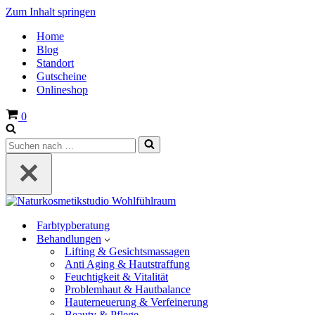
Zum Inhalt springen
Home
Blog
Standort
Gutscheine
Onlineshop
Warenkorb
0
Suchen
nach …
Farbtypberatung
Behandlungen
Lifting & Gesichtsmassagen
Anti Aging & Hautstraffung
Feuchtigkeit & Vitalität
Problemhaut & Hautbalance
Hauterneuerung & Verfeinerung
Beauty & Pflege