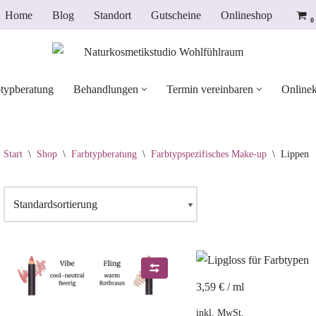
Home
Blog
Standort
Gutscheine
Onlineshop
0
typberatung
Behandlungen
Termin vereinbaren
Onlinek
Start
\
Shop
\
Farbtypberatung
\
Farbtypspezifisches Make-up
\
Lippen
3,59
€
/
ml
inkl. MwSt.