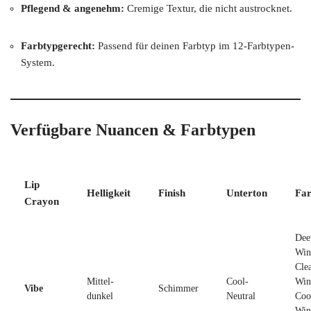
Pflegend & angenehm:
Cremige Textur, die nicht austrocknet.
Farbtypgerecht:
Passend für deinen Farbtyp im 12-Farbtypen-
System.
Verfügbare Nuancen & Farbtypen
Lip
Helligkeit
Finish
Unterton
Far
Crayon
Dee
Win
Cle
Mittel-
Cool-
Win
Vibe
Schimmer
dunkel
Neutral
Coo
Win