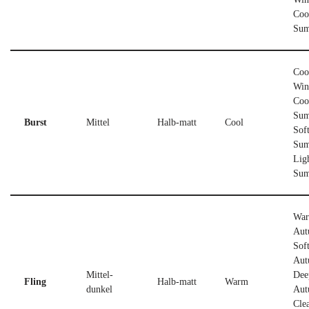
Coo
Su
Coo
Win
Coo
Sum
Burst
Mittel
Halb-matt
Cool
Sof
Sum
Lig
Su
Wa
Aut
Sof
Aut
Mittel-
Dee
Fling
Halb-matt
Warm
dunkel
Aut
Cle