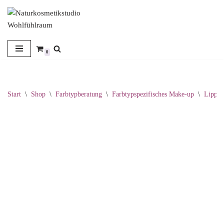
Zum
Inhalt
springen
0
Start
\
Shop
\
Farbtypberatung
\
Farbtypspezifisches Make-up
\
Lippen