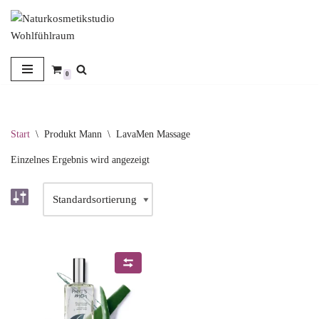
Zum
Inhalt
springen
0
Start
\
Produkt Mann
\
LavaMen Massage
Einzelnes Ergebnis wird angezeigt