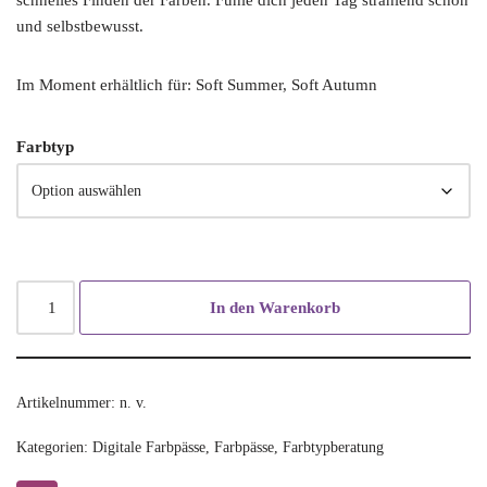
schnelles Finden der Farben. Fühle dich jeden Tag strahlend schön
und selbstbewusst.
Im Moment erhältlich für: Soft Summer, Soft Autumn
Farbtyp
In den Warenkorb
Artikelnummer:
n. v.
Kategorien:
Digitale Farbpässe
,
Farbpässe
,
Farbtypberatung