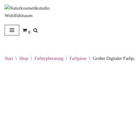
Zum
Inhalt
springen
0
Start
\
Shop
\
Farbtypberatung
\
Farbpässe
\
Großer Digitaler Farbpass