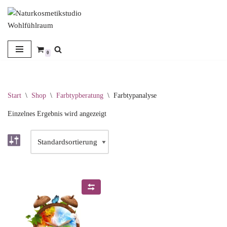
Zum
Inhalt
springen
0
Start
\
Shop
\
Farbtypberatung
\
Farbtypanalyse
Einzelnes Ergebnis wird angezeigt