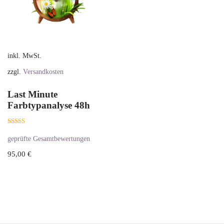
inkl. MwSt.
zzgl.
Versandkosten
Last Minute
Farbtypanalyse 48h
Bewertet mit
5.00
geprüfte Gesamtbewertungen
von 5
95,00
€