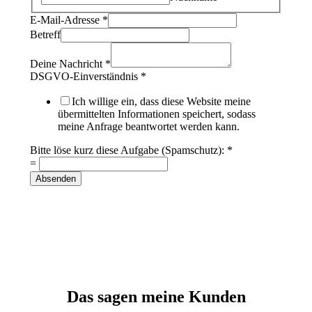
l
E-Mail-Adresse
*
ö
Betreff
s
e
Deine Nachricht
*
(
DSGVO-Einverständnis
*
S
p
Ich willige ein, dass diese Website meine
a
übermittelten Informationen speichert, sodass
m
meine Anfrage beantwortet werden kann.
s
c
Bitte löse kurz diese Aufgabe (Spamschutz):
*
h
=
u
Absenden
t
z
)
:
E
-
M
a
i
Das sagen meine Kunden
l
-