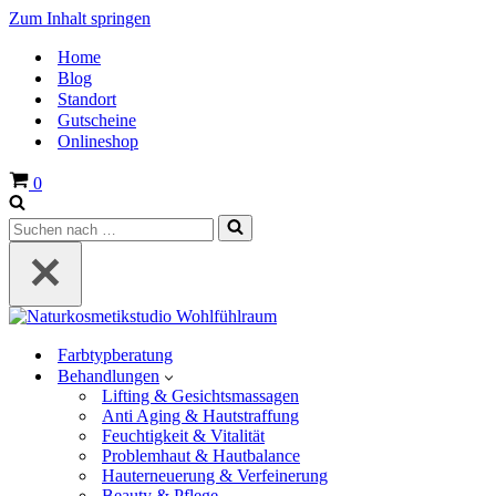
Zum Inhalt springen
Home
Blog
Standort
Gutscheine
Onlineshop
Warenkorb
0
Suchen
nach …
Farbtypberatung
Behandlungen
Lifting & Gesichtsmassagen
Anti Aging & Hautstraffung
Feuchtigkeit & Vitalität
Problemhaut & Hautbalance
Hauterneuerung & Verfeinerung
Beauty & Pflege