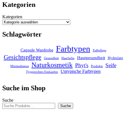
Kategorien
Kategorien
Schlagwörter
Farbtypen
Capsule Wardrobe
Fußpflege
Gesichtspflege
Hautgesundheit
Hydrolate
Gesundheit
Haarfarbe
Naturkosmetik
Phyt's
Seife
Minimalismus
Produkte
Untypische Farbtypen
Typgerechtes Einkaufen
Suche im Shop
Suche
Suche