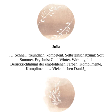
A
d
r
e
s
s
e
Julia
„
…Schnell, freundlich, kompetent. Selbsteinschätzung: Soft
Summer, Ergebnis: Cool Winter. Wirkung, bei
Berücksichtigung der empfohlenen Farben: Komplimente,
Komplimente… Vielen lieben Dank!
„