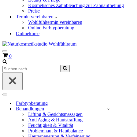
Kosmetisches Zahnbleaching zur Zahnaufhellung
Preise
Termin vereinbaren
Wohlfühltermin vereinbaren
Online Farbtypberatung
Onlinekurse
Navigationsmenü
Warenkorb
0
Suchen
nach …
Navigationsmenü
Farbtypberatung
Behandlungen
Lifting & Gesichtsmassagen
Anti Aging & Hautstraffung
Feuchtigkeit & Vitalität
Problemhaut & Hautbalance
Hauterneuerung & Verfeinerung