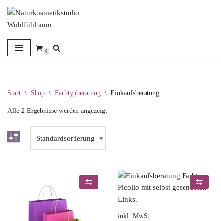
Zum
Inhalt
springen
0
Start
\
Shop
\
Farbtypberatung
\
Einkaufsberatung
Alle 2 Ergebnisse werden angezeigt
inkl. MwSt.