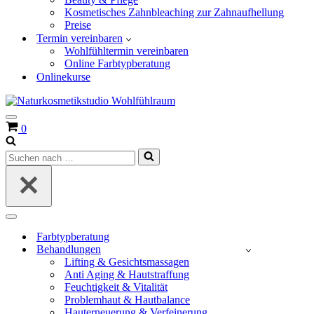
Kosmetisches Zahnbleaching zur Zahnaufhellung
Preise
Termin vereinbaren
Wohlfühltermin vereinbaren
Online Farbtypberatung
Onlinekurse
Navigationsmenü
Warenkorb
0
Suchen
nach …
Navigationsmenü
Farbtypberatung
Behandlungen
Lifting & Gesichtsmassagen
Anti Aging & Hautstraffung
Feuchtigkeit & Vitalität
Problemhaut & Hautbalance
Hauterneuerung & Verfeinerung