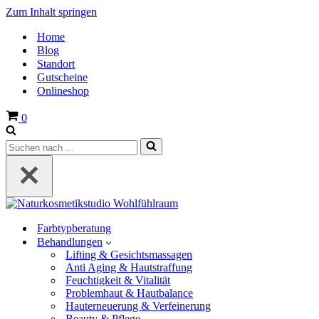
Zum Inhalt springen
Home
Blog
Standort
Gutscheine
Onlineshop
Warenkorb
0
Suchen
nach …
Farbtypberatung
Behandlungen
Lifting & Gesichtsmassagen
Anti Aging & Hautstraffung
Feuchtigkeit & Vitalität
Problemhaut & Hautbalance
Hauterneuerung & Verfeinerung
Beauty & Pflege